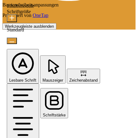
Barrierefreiheitsanpassungen
Inhaltsmodule
Schriftgröße
Präsentiert von
OneTap
Werkzeugleiste ausblenden
Standard
Lesbare Schrift
Mauszeiger
Zeichenabstand
Schriftstärke