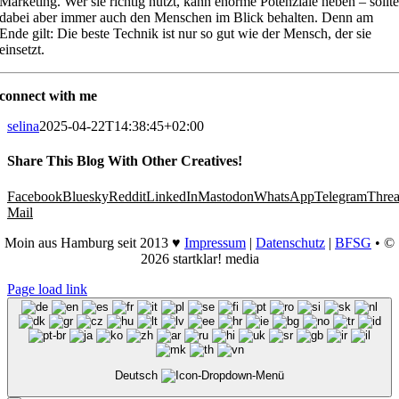
Marketing. Wer sie richtig nutzt, kann enorme Potenziale heben – sollt
dabei aber immer auch den Menschen im Blick behalten. Denn am
Ende gilt: Die beste Technik ist nur so gut wie der Mensch, der sie
einsetzt.
connect with me
selina
2025-04-22T14:38:45+02:00
Share This Blog With Other Creatives!
Facebook
Bluesky
Reddit
LinkedIn
Mastodon
WhatsApp
Telegram
Thre
Mail
Moin aus Hamburg seit 2013 ♥
Impressum
|
Datenschutz
|
BFSG
• ©
2026 startklar! media
Page load link
Deutsch