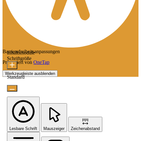
Barrierefreiheitsanpassungen
Inhaltsmodule
Schriftgröße
Präsentiert von
OneTap
Werkzeugleiste ausblenden
Standard
Lesbare Schrift
Mauszeiger
Zeichenabstand