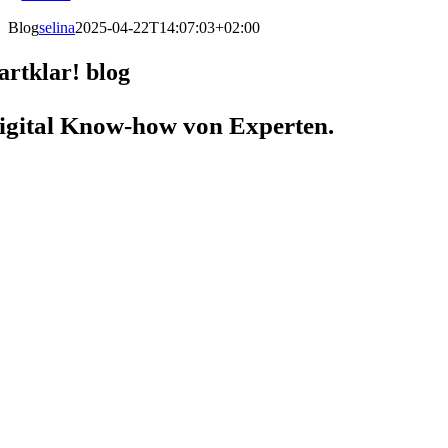
Blog
selina
2025-04-22T14:07:03+02:00
tartklar! blog
igital Know-how von Experten.